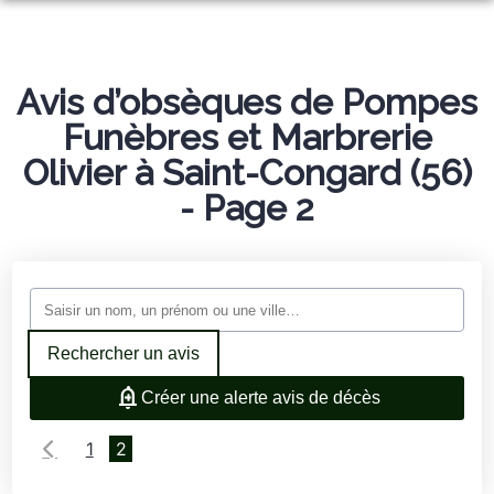
ORGANISER DES OBSÈQUES
PRÉVOIR SES OBSÈQUES
Avis d’obsèques de Pompes
MONUMENTS FUNÉRAIRES
Funèbres et Marbrerie
NOTRE AGENCE
Olivier à Saint-Congard (56)
SALON FUNÉRAIRE
- Page 2
AVIS DE DÉCÈS
SERVICES AUX FAMILLES
Rechercher un avis
Créer une alerte avis de décès
1
2