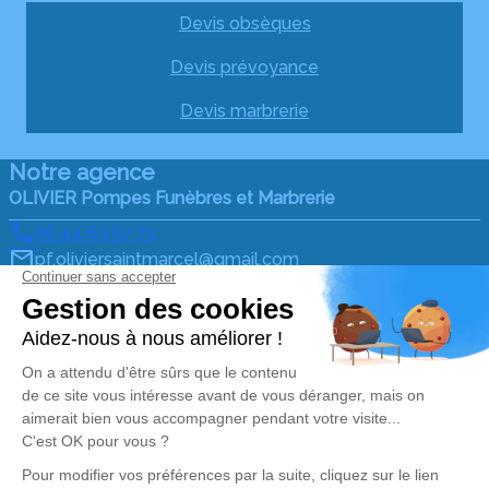
Devis obsèques
Devis prévoyance
Devis marbrerie
Notre agence
OLIVIER Pompes Funèbres et Marbrerie
06 44 63 67 71
pf.oliviersaintmarcel@gmail.com
12 Parc d'activité de la Paviotaie – 56140 – Saint-
Marcel
4.8/5 – 49 avis
Nos Services
Liens utiles
Organiser des Obsèques
Avis de décès
Monuments funéraires
Demande de rendez-vous
en agence
Services aux familles