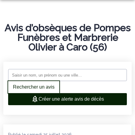
ORGANISER DES OBSÈQUES
PRÉVOIR SES OBSÈQUES
Avis d’obsèques de Pompes
MONUMENTS FUNÉRAIRES
Funèbres et Marbrerie
NOTRE AGENCE
Olivier à Caro (56)
SALON FUNÉRAIRE
AVIS DE DÉCÈS
SERVICES AUX FAMILLES
Rechercher un avis
Créer une alerte avis de décès
Publié le samedi 25 juillet 2026