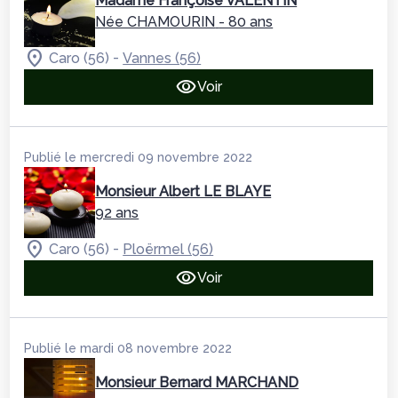
Madame Françoise VALENTIN
Née CHAMOURIN
- 80 ans
-
Caro (56)
Vannes (56)
Voir
Publié le mercredi 09 novembre 2022
Monsieur Albert LE BLAYE
92 ans
-
Caro (56)
Ploërmel (56)
Voir
Publié le mardi 08 novembre 2022
Monsieur Bernard MARCHAND