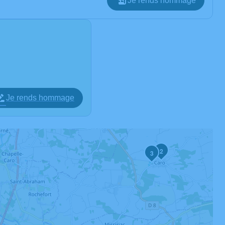
Je rends hommage
Je rends hommage
2
3