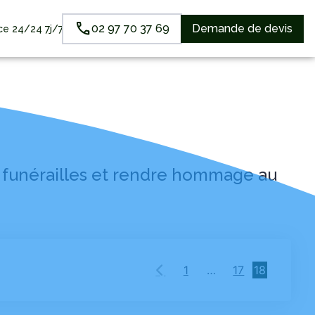
02 97 70 37 69
Demande de devis
e 24/24 7j/7
SERVICES AUX FAMILLES
8
s funérailles et rendre hommage au
1
…
17
18