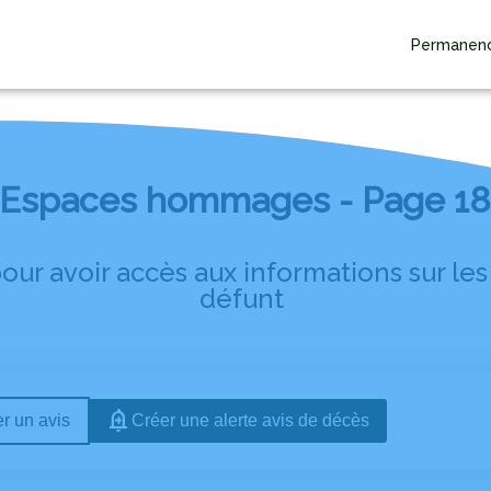
Permanenc
TS FUNÉRAIRES
NOTRE AGENCE
SALON FUNÉRAIRE
AVIS DE DÉCÈS
Espaces hommages - Page 1
ur avoir accès aux informations sur le
défunt
r un avis
Créer une alerte avis de décès