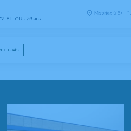
-
Missiriac (56)
Pl
UGUELLOU
- 76 ans
r un avis