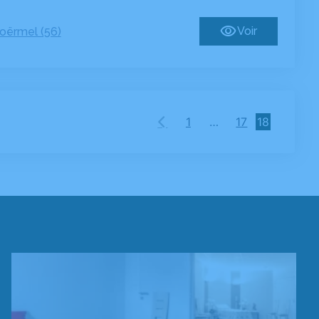
Voir
oërmel (56)
1
…
17
18