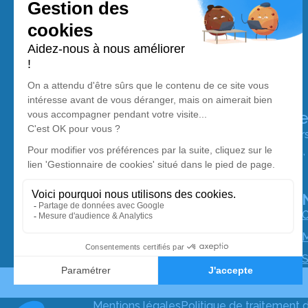
Pompes Funèbres et Marbrerie Olivie
Nos équipes vous aident à honorer la mémoire de la pe
perpétuer son souvenir dans le respect de ses volontés,
avec dignité dans son dernier voyage.
O
M
S
Mentions légales
Politique de traitement