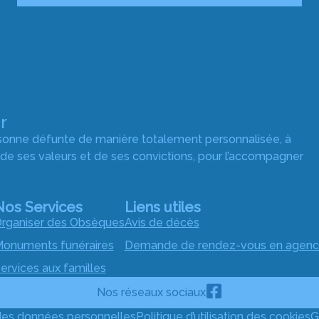
r
rsonne défunte de manière totalement personnalisée, à
 de ses valeurs et de ses convictions, pour l’accompagner
Nos Services
Liens utiles
rganiser des Obsèques
Avis de décès
onuments funéraires
Demande de rendez-vous en agen
ervices aux familles
Nos réseaux sociaux
 des données personnelles
Politique d’utilisation des cookies
G