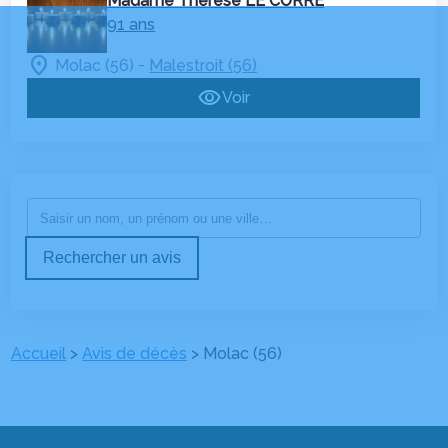
Madame Thérèse LE CORRE
91 ans
-
Molac (56)
Malestroit (56)
Voir
Rechercher un avis
Accueil
>
Avis de décès
>
Molac (56)