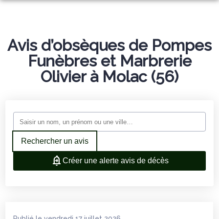
ORGANISER DES OBSÈQUES
PRÉVOIR SES OBSÈQUES
Avis d’obsèques de Pompes
MONUMENTS FUNÉRAIRES
Funèbres et Marbrerie
NOTRE AGENCE
Olivier à Molac (56)
SALON FUNÉRAIRE
AVIS DE DÉCÈS
SERVICES AUX FAMILLES
Rechercher un avis
Créer une alerte avis de décès
Publié le vendredi 17 juillet 2026