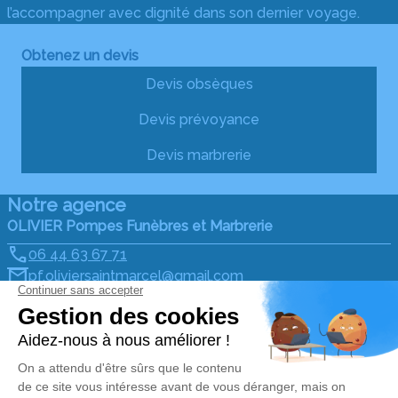
l’accompagner avec dignité dans son dernier voyage.
Obtenez un devis
Devis obsèques
Devis prévoyance
Devis marbrerie
Notre agence
OLIVIER Pompes Funèbres et Marbrerie
06 44 63 67 71
pf.oliviersaintmarcel@gmail.com
12 Parc d'activité de la Paviotaie - 56140 - Saint-
Marcel
4.8/5 - 49 avis
Nos Services
Liens utiles
Organiser des Obsèques
Avis de décès