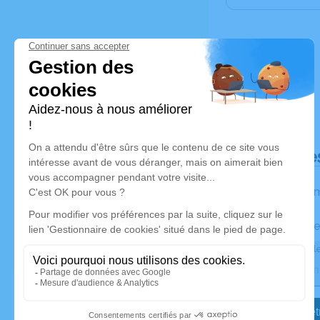
Déroulé de
Les inform
Activez une ale
Recevoir une ale
Je veux êtr