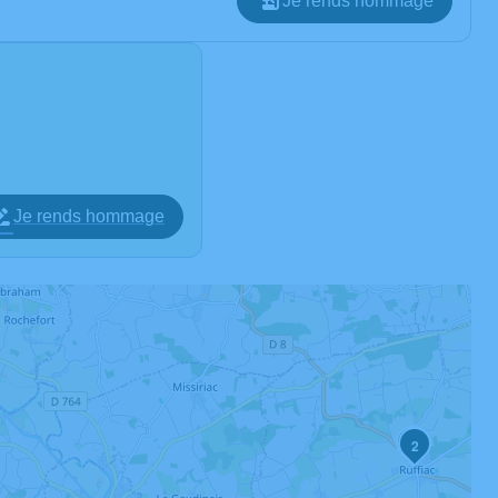
Je rends hommage
Je rends hommage
3
2