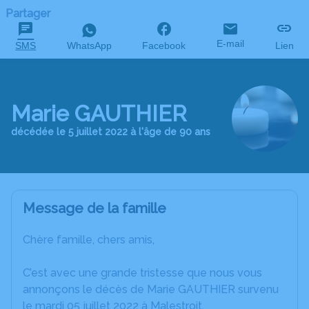
Partager
E-mail
SMS
WhatsApp
Facebook
Lien
Marie GAUTHIER
décédée le 5 juillet 2022 à l'âge de 90 ans
Message de la famille
Chère famille, chers amis,
C’est avec une grande tristesse que nous vous
annonçons le décès de Marie GAUTHIER survenu
le mardi 05 juillet 2022 à Malestroit.