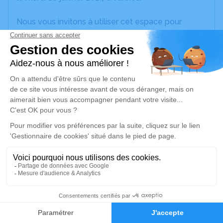
Nous vous invitons à utiliser cet espace pour
laisser vos condoléances, partager des photos
souvenirs, une anecdote ou exprimer vos pensées
à travers des poèmes ou des textes. Cet endroit
est un lieu d'expression dédié à honorer la
mémoire de Jeanne SAMSON.
Un service de plantation d’arbre hommage est
disponible ici
.
Je rends hommage
Cérémonie religieuse
mardi 23 janvier 2024 à 14h30
4
Information indisponible
Faire-part
Hommages