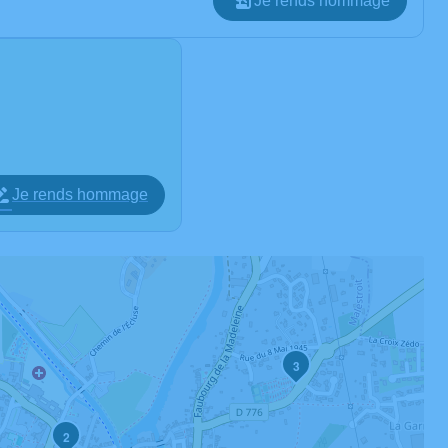
Je rends hommage
Je rends hommage
3
2