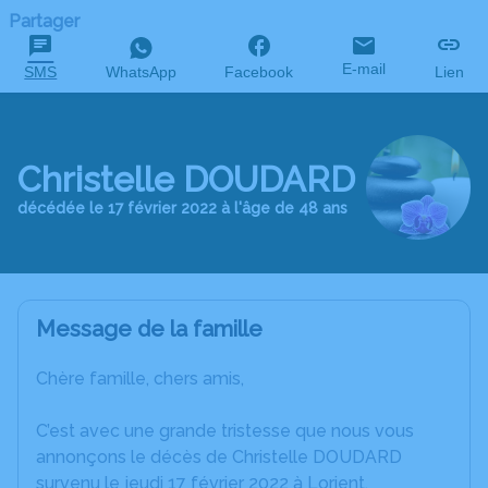
Partager
E-mail
SMS
WhatsApp
Facebook
Lien
Christelle DOUDARD
décédée le 17 février 2022 à l'âge de 48 ans
Message de la famille
Chère famille, chers amis,
C’est avec une grande tristesse que nous vous
annonçons le décès de Christelle DOUDARD
survenu le jeudi 17 février 2022 à Lorient.