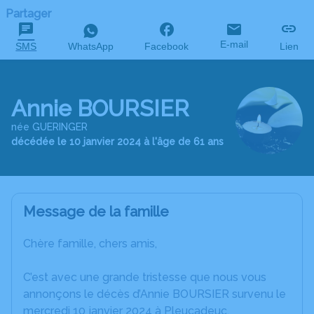
Partager
E-mail
SMS
WhatsApp
Facebook
Lien
Annie BOURSIER
née GUERINGER
décédée le 10 janvier 2024 à l'âge de 61 ans
Message de la famille
Chère famille, chers amis,
C’est avec une grande tristesse que nous vous
annonçons le décès d’Annie BOURSIER survenu le
mercredi 10 janvier 2024 à Pleucadeuc.