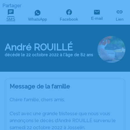
Partager
E-mail
SMS
WhatsApp
Facebook
Lien
André ROUILLÉ
décédé le 22 octobre 2022 à l'âge de 82 ans
Message de la famille
Chère famille, chers amis,
C’est avec une grande tristesse que nous vous
annonçons le décès d’André ROUILLÉ survenu le
samedi 22 octobre 2022 à Josselin.