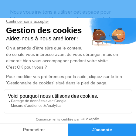
Nous vous invitons à utiliser cet espace pour
laisser vos condoléances, partager des photos
souvenirs, une anecdote ou exprimer vos pensées
à travers des poèmes ou des textes. Cet endroit
est un lieu d'expression dédié à honorer la
mémoire d’André ROUILLÉ.
Un service de plantation d’arbre hommage est
disponible ici
.
Je rends hommage
Cérémonie religieuse
mercredi 26 octobre 2022 à 14h30
1
Église de Pleucadeuc
56140 Pleucadeuc
Faire-part
Hommages